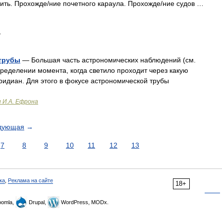
дить. Прохожде/ние почетного караула. Прохожде/ние судов …
…
 трубы
— Большая часть астрономических наблюдений (см.
пределении момента, когда светило проходит через какую
ридиан. Для этого в фокусе астрономической трубы
и И.А. Ефрона
дующая
→
7
8
9
10
11
12
13
ка
,
Реклама на сайте
18+
omla,
Drupal,
WordPress, MODx.