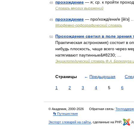
прохождение
— я; ср. к пройти прохо
48
Словарь многих выражений
прохождение
— про/хожд/ени/е [й/э] 
49
Морфемно-орфографический словарь
Прохождение светил в поле зрения
50
Практическая астрономия) состоит в о
нибудь плоскость, чаще всего через ме
натягивают паутинные&#8230; …
Энциклопедический словарь Ф.А. Брокгауза 
Страницы
←
Предыдущая
Сле
1
2
3
4
5
6
© Академик, 2000-2026
Обратная связь:
Техподдерж
👣 Путешествия
Экспорт словарей на сайты
, сделанные на PHP,
Jo