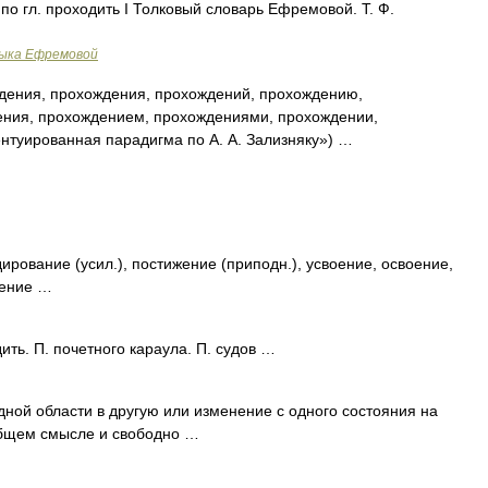
по гл. проходить I Толковый словарь Ефремовой. Т. Ф.
зыка Ефремовой
ения, прохождения, прохождений, прохождению,
ения, прохождением, прохождениями, прохождении,
нтуированная парадигма по А. А. Зализняку») …
ирование (усил.), постижение (приподн.), усвоение, освоение,
жение …
ить. П. почетного караула. П. судов …
ной области в другую или изменение с одного состояния на
 общем смысле и свободно …