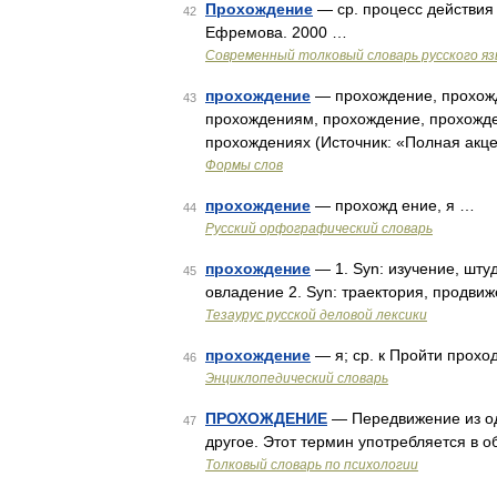
Прохождение
— ср. процесс действия 
42
Ефремова. 2000 …
Современный толковый словарь русского я
прохождение
— прохождение, прохожд
43
прохождениям, прохождение, прохожд
прохождениях (Источник: «Полная акце
Формы слов
прохождение
— прохожд ение, я …
44
Русский орфографический словарь
прохождение
— 1. Syn: изучение, штуд
45
овладение 2. Syn: траектория, продви
Тезаурус русской деловой лексики
прохождение
— я; ср. к Пройти проход
46
Энциклопедический словарь
ПРОХОЖДЕНИЕ
— Передвижение из од
47
другое. Этот термин употребляется в
Толковый словарь по психологии