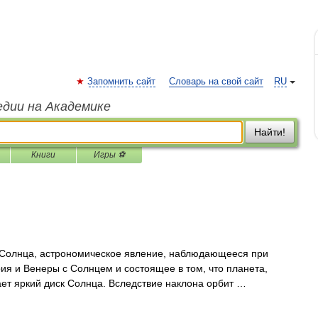
Запомнить сайт
Словарь на свой сайт
RU
едии на Академике
Найти!
Книги
Игры ⚽
лнца, астрономическое явление, наблюдающееся при
я и Венеры с Солнцем и состоящее в том, что планета,
ет яркий диск Солнца. Вследствие наклона орбит …