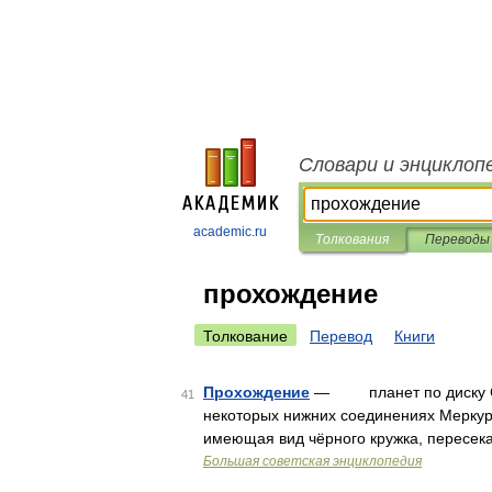
Словари и энциклоп
academic.ru
Толкования
Переводы
прохождение
Толкование
Перевод
Книги
Прохождение
— планет по диску Со
41
некоторых нижних соединениях Меркури
имеющая вид чёрного кружка, пересека
Большая советская энциклопедия